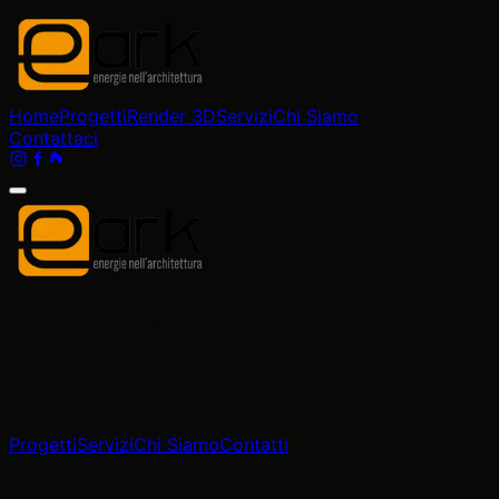
Home
Progetti
Render 3D
Servizi
Chi Siamo
Contattaci
Studio di architettura e interior design a Roma
.
Realizziamo progetti su misura chiavi in mano, curati in
ogni dettaglio.
Navigazione
Progetti
Servizi
Chi Siamo
Contatti
Contatti