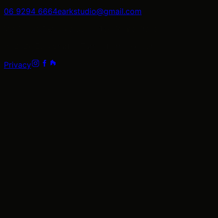
06 9294 6664
earkstudio@gmail.com
Via Proba Petronia 83, 00136 Roma, Italia
©
2026
EarkStudio. Tutti i diritti riservati.
Privacy